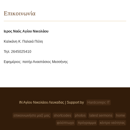
Επικοινωνία
Ιερος Ναός Αγίου Νικολάου
Καλκάνη Κ. Παλαιά Πόλη
Τηλ: 2645025410
Εφημέριος: πατήρ Αναστάσιος Μεσσήνης
ΙΝ Αγίου Νικολάου Λευκαδας | Support by
Hardcorepc IT
επικοινωνήστε μαζί μας
shortcodes
photos
latest sermons
home
φιλόπτωχο
πρόγραμμα
κέντρο νεότητας