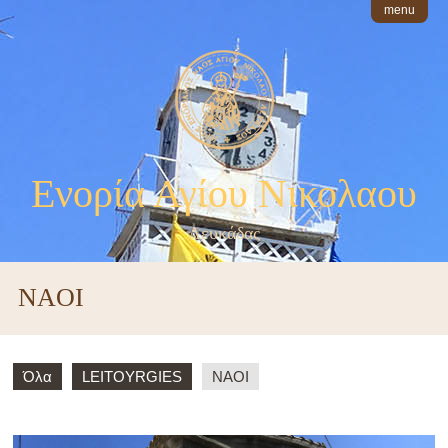
menu
Ενορία Αγίου Νικολαου
Λευκάδας
NAOI
Όλα
LEITOYRGIES
NAOI